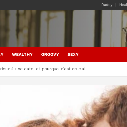
Daddy
Hea
KY
WEALTHY
GROOVY
SEXY
rieux à une date, et pourquoi c’est crucial