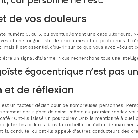
t, car personne ne l’est.
 et de vos douleurs
 date numéro 3, ou 5, ou éventuellement une date ultérieure. 
uves et une longue liste de problèmes et de problèmes. Il n’e
 mais il est essentiel d’ouvrir sur ce que vous avez vécu et 
t être un signal d’alarme. Nous recherchons tous une intelli
oïste égocentrique n’est pas un
 et de réflexion
s est un facteur décisif pour de nombreuses personnes. Pers
nsciemment des signes de soins, même au premier rendez-vous.
afé? Ont-ils laissé un pourboire? Ont-ils mentionné à quel po
mme jeter les ordures dans la corbeille ou éviter de marcher 
t la conduite, ou ont-ils appelé d’autres conducteurs des cré