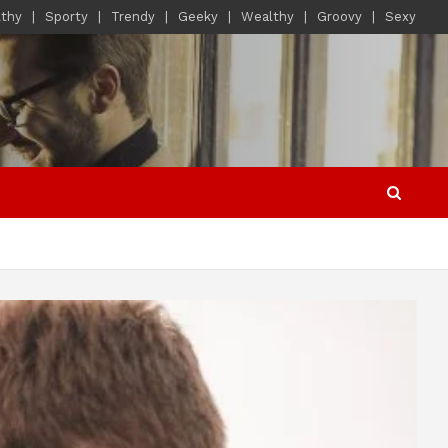
lthy
Sporty
Trendy
Geeky
Wealthy
Groovy
Sexy