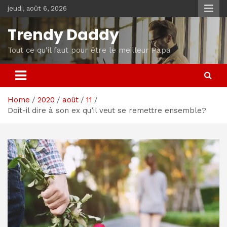
Skip
jeudi, août 6, 2026
to
content
Trendy Daddy
Tout ce qu'il faut pour être le meilleur Papa
Home
2020
août
11
Doit-il dire à son ex qu’il veut se remettre ensemble?