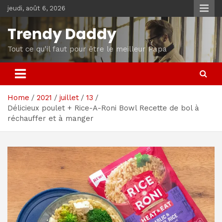
Skip
jeudi, août 6, 2026
to
content
Trendy Daddy
Tout ce qu'il faut pour être le meilleur Papa
Home
2021
juillet
13
Délicieux poulet + Rice-A-Roni Bowl Recette de bol à
réchauffer et à manger