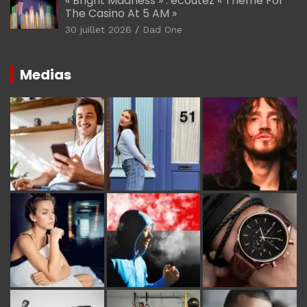
« Bright Madness » : écoutez « Theme For
The Casino At 5 AM »
30 juillet 2026
Dad One
Medias