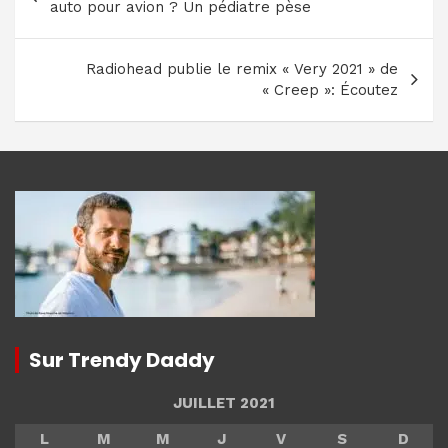
de
auto pour avion ? Un pédiatre pèse
l’article
Radiohead publie le remix « Very 2021 » de
« Creep »: Écoutez
Sur Trendy Daddy
JUILLET 2021
L
M
M
J
V
S
D