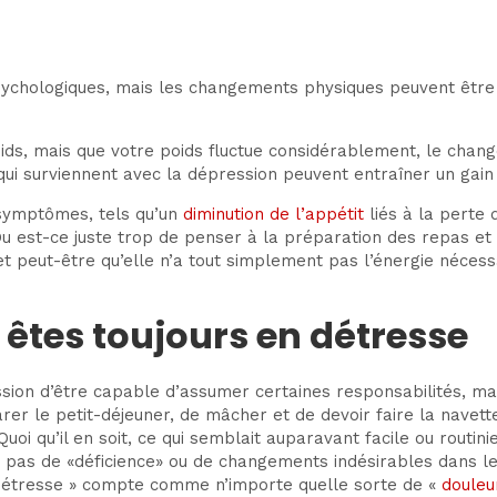
sychologiques, mais les changements physiques peuvent être 
oids, mais que votre poids fluctue considérablement, le cha
ui surviennent avec la dépression peuvent entraîner un gain
 symptômes, tels qu’un
diminution de l’appétit
liés à la perte 
Ou est-ce juste trop de penser à la préparation des repas et
peut-être qu’elle n’a tout simplement pas l’énergie nécessai
 êtes toujours en détresse
sion d’être capable d’assumer certaines responsabilités, ma
arer le petit-déjeuner, de mâcher et de devoir faire la navett
oi qu’il en soit, ce qui semblait auparavant facile ou routi
 pas de «déficience» ou de changements indésirables dans le
« détresse » compte comme n’importe quelle sorte de «
douleu