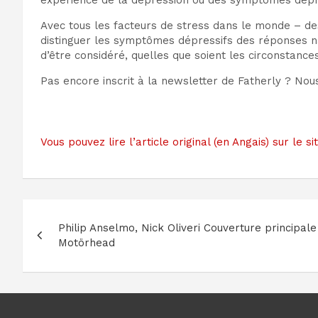
expérience de la dépression ou des symptômes dépress
Avec tous les facteurs de stress dans le monde – de
distinguer les symptômes dépressifs des réponses na
d’être considéré, quelles que soient les circonstanc
Pas encore inscrit à la newsletter de Fatherly ? No
Vous pouvez lire l’article original (en Angais) sur le
Navigation
Philip Anselmo, Nick Oliveri Couverture principal
de
Motörhead
l’article