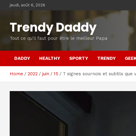
Skip
jeudi, août 6, 2026
to
content
Trendy Daddy
Tout ce qu'il faut pour être le meilleur Papa
DADDY
HEALTHY
SPORTY
TRENDY
GEE
Home
2022
juin
15
7 signes sournois et subtils que