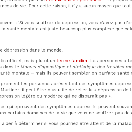
ces de vie. Pour cette raison, il n’y a aucun moyen que tout 
uvent : ‘Si vous souffrez de dépression, vous n’avez pas d’én
s la santé mentale est juste beaucoup plus complexe que cela
de dépression dans le monde.
ic officiel, mais plutôt un
terme familier
. Les personnes att
és dans le
Manuel diagnostique et statistique des troubles m
santé mentale – mais ils peuvent sembler en parfaite santé e
roprement les personnes présentant des symptômes dépressi
 Martinez, il peut être plus utile de relier la « dépression de
pression légère ou modérée qui ne disparaît pas ».
s qui éprouvent des symptômes dépressifs peuvent souvent b
ns certains domaines de la vie que vous ne souffrez pas de 
aider à déterminer si vous pourriez être atteint de la maladie,