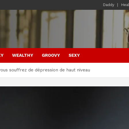
Daddy
Hea
KY
WEALTHY
GROOVY
SEXY
 vous souffrez de dépression de haut niveau