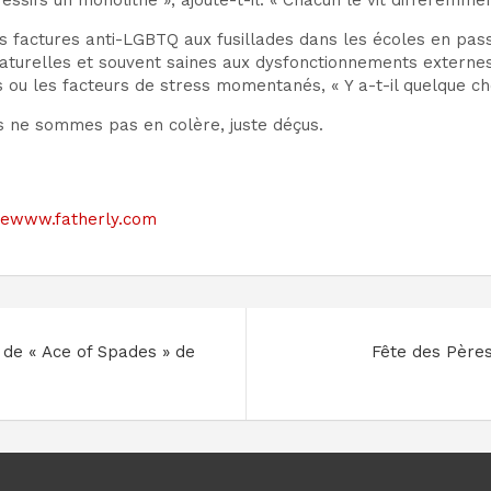
ifs un monolithe », ajoute-t-il. « Chacun le vit différemmen
s factures anti-LGBTQ aux fusillades dans les écoles en pass
turelles et souvent saines aux dysfonctionnements externes. 
es ou les facteurs de stress momentanés, « Y a-t-il quelque c
us ne sommes pas en colère, juste déçus.
 sitewww.fatherly.com
e de « Ace of Spades » de
Fête des Père