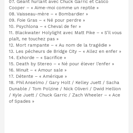
07. Géant hurlant avec Chuck Garric et Calico
Cooper – « Aime-moi comme un reptile »
08. Vaisseau-mère – « Bombardier »
09. Foie Gras – « Né pour perdre »
10. Psychlona – « Cheval de fer »
11. Blackwater Holylight avec Matt Pike – « S’il vous
plaît, ne touchez pas »
12. Mort rampante – « Au nom de la tragédie »
13. Les pécheurs de Bridge City – « Allez en enfer »
14. Exhorde – « Sacrifice »
15. Death by Stereo – « Né pour élever l’enfer »
16. Minuit – « Amour sale »
17. Détente – « Amérique »
18. Phil Anselmo / Gary Holt / Kelley Juett / Sacha
Dunable / Tom Polzine / Nick Oliveri / Dwid Hellion
/ Kyle Juett / Chuck Garric / Zach Wheeler – « Ace
of Spades »