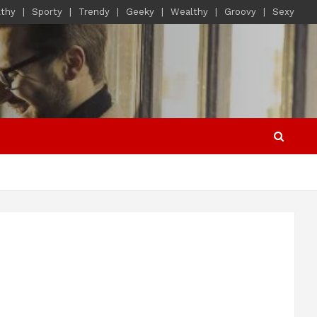
lthy
Sporty
Trendy
Geeky
Wealthy
Groovy
Sexy