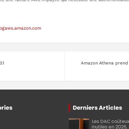
e blogaws.amazon.com
3.1
Amazon Athena prend d
ries
Derniers Articles
Les DAC coûteux
inutiles en 2026