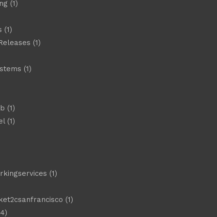
ng
(1)
s
(1)
Releases
(1)
ystems
(1)
)
eb
(1)
el
(1)
)
rkingservices
(1)
ket2csanfrancisco
(1)
4)