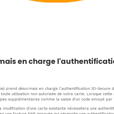
ais en charge l'authentificat
e) prend désormais en charge l'authentification 3D-Secure de
ute utilisation non autorisée de votre carte. Lorsque cette a
apes supplémentaires comme la saisie d'un code envoyé par
a modification d'une carte existante nécessitera une authent
vez une facture AWS impayée qui nécessite une authentificati