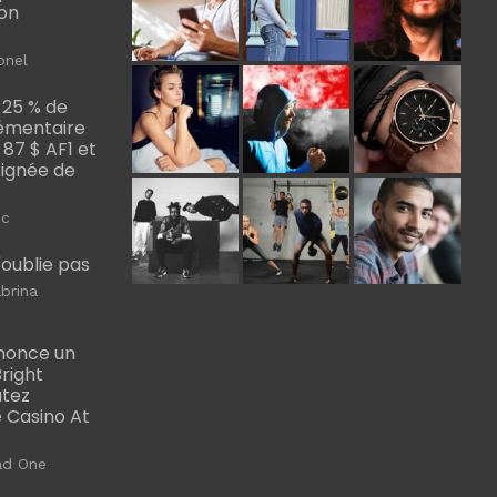
bon
onel
 25 % de
émentaire
, 87 $ AF1 et
Poignée de
ic
m'oublie pas
brina
nonce un
right
utez
 Casino At
ad One