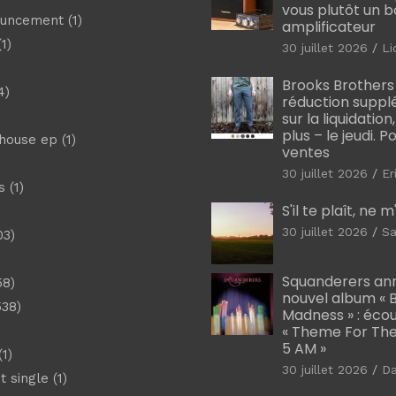
vous plutôt un 
ouncement
(1)
amplificateur
1)
30 juillet 2026
Li
Brooks Brothers
4)
réduction suppl
sur la liquidation
plus – le jeudi. 
shouse ep
(1)
ventes
30 juillet 2026
Er
s
(1)
S'il te plaît, ne 
30 juillet 2026
Sa
03)
)
Squanderers an
58)
nouvel album « B
538)
Madness » : éco
« Theme For The
5 AM »
1)
30 juillet 2026
D
t single
(1)