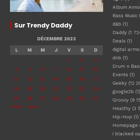
Album Ann
Bass Music
(
Sur Trendy Daddy
d&b
(1)
Daddy
(1 72
DÉCEMBRE 2023
Deals
(1)
digital arm
L
M
M
J
V
S
D
dnb
(1)
1
2
3
Drum n Bas
4
5
6
7
8
9
10
Events
(1)
11
12
13
14
15
16
17
Geeky
(12 2
18
19
20
21
22
23
24
google2b
(1
25
26
27
28
29
30
31
Groovy
(9 1
« Nov
Jan »
Healthy
(3 
Hip-Hop
(1)
Homepage
(
i blacked ou