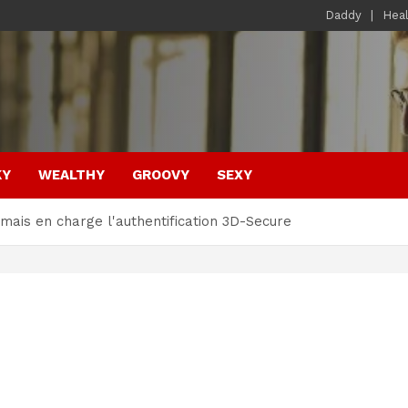
Daddy
Hea
KY
WEALTHY
GROOVY
SEXY
ais en charge l'authentification 3D-Secure