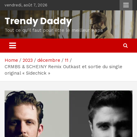
Skip
vendredi, août 7, 2026
to
content
Trendy Daddy
Tout ce qu'il faut pour être le meilleur Papa
Home
2023
décembre
11
CRMBS & SCHEINY Remix Outkast et sortie du single
original « Sidechick »