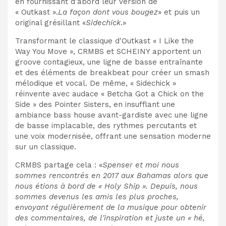
en fournissant d'abord leur version de
« Outkast ».
La façon dont vous bougez
» et puis un
original grésillant «
Sidechick
.»
Transformant le classique d'Outkast « I Like the
Way You Move », CRMBS et SCHEINY apportent un
groove contagieux, une ligne de basse entraînante
et des éléments de breakbeat pour créer un smash
mélodique et vocal. De même, « Sidechick »
réinvente avec audace « Betcha Got a Chick on the
Side » des Pointer Sisters, en insufflant une
ambiance bass house avant-gardiste avec une ligne
de basse implacable, des rythmes percutants et
une voix modernisée, offrant une sensation moderne
sur un classique.
CRMBS partage cela : «
Spenser et moi nous
sommes rencontrés en 2017 aux Bahamas alors que
nous étions à bord de « Holy Ship ». Depuis, nous
sommes devenus les amis les plus proches,
envoyant régulièrement de la musique pour obtenir
des commentaires, de l'inspiration et juste un « hé,