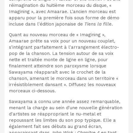
réimagination du huitième morceau du disque, «
Imagining », avec Amaarae. L'ancien morceau est
apparu pour la première fois sous forme de démo
incluse dans l'édition japonaise de
Tiens la fille
.
Quant au nouveau morceau de « Imagining »,
Amaarae prête sa voix pour un nouveau couplet,
s'intégrant parfaitement à l'arrangement électro-
pop de la chanson. La tension autour de sa voix
nette et traitée monte de ligne en ligne, pour
finalement atteindre son paroxysme lorsque
Sawayama réapparaît avec le crochet de la
chanson, amenant le morceau dans un territoire «
irrésistiblement dansant ». Diffusez les nouveaux
morceaux ci-dessous.
Sawayama a connu une année assez remarquable,
menant la charge au sein d'une nouvelle génération
d'artistes se réappropriant le nu-metal et
repoussant les limites du son pop typique. Elle a
également fait ses débuts au grand écran,
apparaissant dans
John Wick : Chapitre 4
en tant