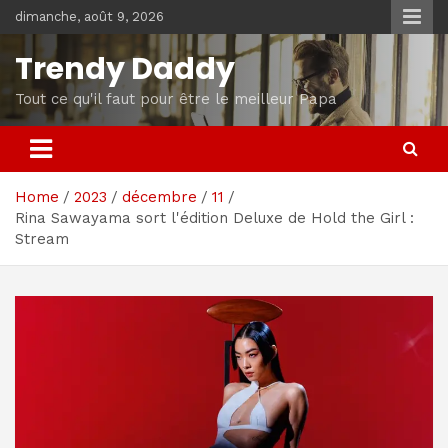
Skip
dimanche, août 9, 2026
to
content
Trendy Daddy
Tout ce qu'il faut pour être le meilleur Papa
Home
2023
décembre
11
Rina Sawayama sort l'édition Deluxe de Hold the Girl :
Stream