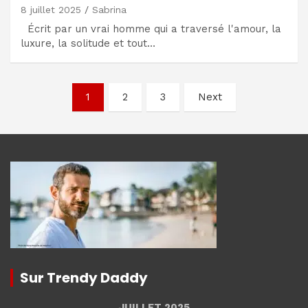
8 juillet 2025
Sabrina
Écrit par un vrai homme qui a traversé l'amour, la
luxure, la solitude et tout…
Navigation
1
2
3
Next
des
articles
Sur Trendy Daddy
JUILLET 2025