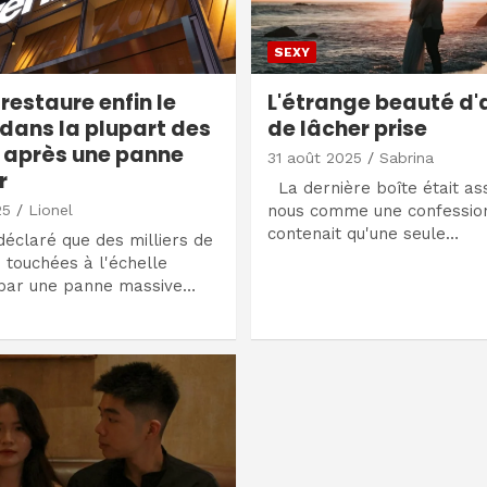
SEXY
restaure enfin le
L'étrange beauté d'
 dans la plupart des
de lâcher prise
 après une panne
31 août 2025
Sabrina
r
La dernière boîte était as
25
Lionel
nous comme une confession.
contenait qu'une seule…
déclaré que des milliers de
touchées à l'échelle
 par une panne massive…