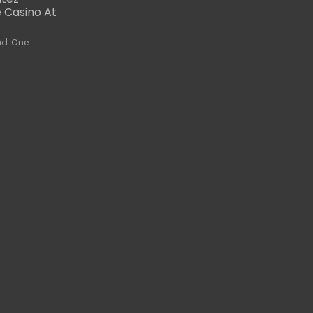
 Casino At
ad One