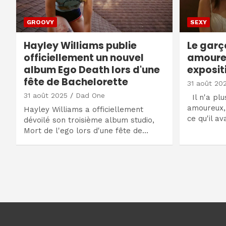
GROOVY
SEXY
Hayley Williams publie
Le garç
officiellement un nouvel
amoureu
album Ego Death lors d'une
exposit
fête de Bachelorette
31 août 20
31 août 2025
Dad One
Il n'a plu
amoureux,
Hayley Williams a officiellement
ce qu'il av
dévoilé son troisième album studio,
Mort de l'ego lors d'une fête de…
Navigation
des
articles