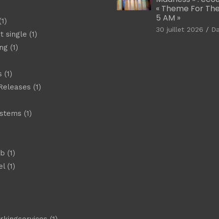
« Theme For The
5 AM »
1)
30 juillet 2026
D
t single
(1)
ng
(1)
s
(1)
Releases
(1)
ystems
(1)
)
eb
(1)
el
(1)
)