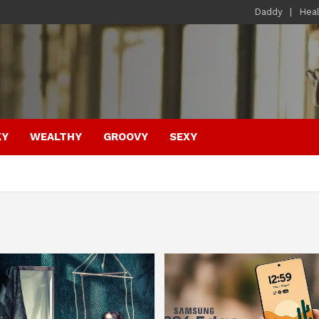
Daddy
Hea
KY
WEALTHY
GROOVY
SEXY