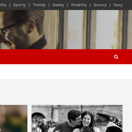
lthy
Sporty
Trendy
Geeky
Wealthy
Groovy
Sexy