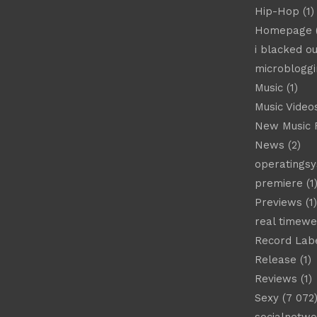
Hip-Hop
(1)
Homepage
(
i blacked ou
microbloggi
Music
(1)
Music Video
New Music 
News
(2)
operatings
premiere
(1
Previews
(1)
real timew
Record Lab
Release
(1)
Reviews
(1)
Sexy
(7 072