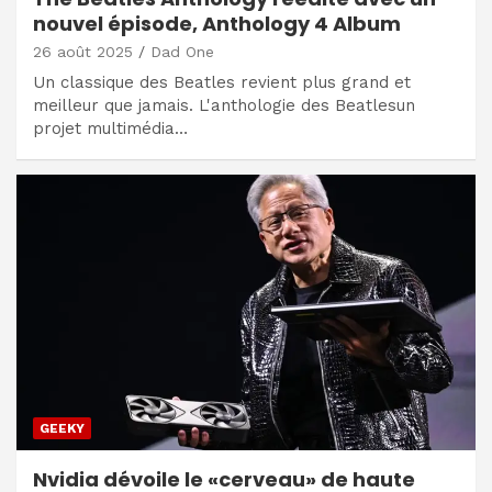
nouvel épisode, Anthology 4 Album
26 août 2025
Dad One
Un classique des Beatles revient plus grand et
meilleur que jamais. L'anthologie des Beatlesun
projet multimédia…
GEEKY
Nvidia dévoile le «cerveau» de haute