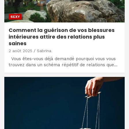
SEXY
Comment la guérison de vos blessures
intérieures attire des relations plus
saines
2 août 2025
Sabrina
Vous êtes-vous déjà demandé pourquoi vous vous
trouvez dans un schéma répétitif de relations que…