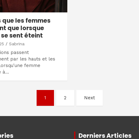
 que les femmes
ent que lorsque
 se sent éteint
25
Sabrina
ions passent
ent par les hauts et les
 lorsqu'une femme
 à…
1
2
Next
ries
Derniers Articles