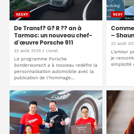
GEEKY
SEXY
De Transf? G? R ?? an à
Commen
Tarmac: un nouveau chef-
– Shau
d'œuvre Porsche 911
22 août 20
22 août 2025
Lionel
L'amour p
je rencontr
Le programme Porsche
simplicité
Sonderwunsch a à nouveau redéfini la
personnalisation automobile avec la
publication de l'hommage…