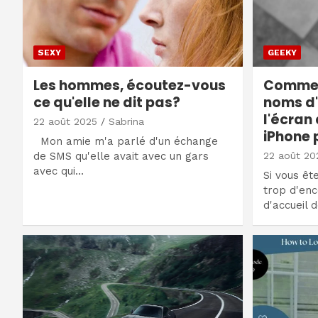
SEXY
GEEKY
Les hommes, écoutez-vous
Commen
ce qu'elle ne dit pas?
noms d'
l'écran
22 août 2025
Sabrina
iPhone 
Mon amie m'a parlé d'un échange
de SMS qu'elle avait avec un gars
22 août 20
avec qui…
Si vous êt
trop d'en
d'accueil 