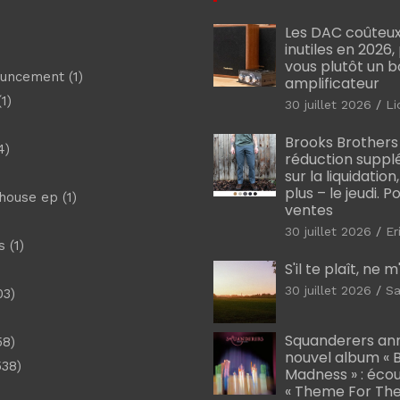
Les DAC coûteux
inutiles en 2026
vous plutôt un 
ouncement
(1)
amplificateur
1)
30 juillet 2026
Li
Brooks Brothers
4)
réduction suppl
sur la liquidation
plus – le jeudi. 
shouse ep
(1)
ventes
30 juillet 2026
Er
s
(1)
S'il te plaît, ne 
30 juillet 2026
Sa
03)
)
Squanderers an
58)
nouvel album « B
538)
Madness » : éco
« Theme For The