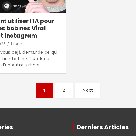
 utiliser l'IA pour
es bobines Viral
et Instagram
025
Lionel
-vous déjà demandé ce qui
r une bobine Tiktok ou
d'un autre article…
1
2
Next
ries
Derniers Articles