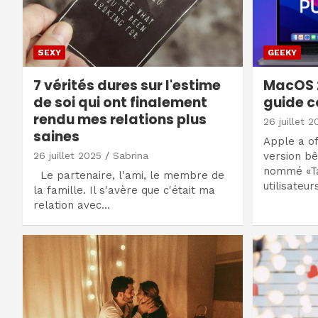
SEXY
GEEKY
7 vérités dures sur l'estime
MacOS 2
de soi qui ont finalement
guide 
rendu mes relations plus
26 juillet 2
saines
Apple a of
26 juillet 2025
Sabrina
version bê
nommé «Ta
Le partenaire, l'ami, le membre de
utilisateu
la famille. Il s'avère que c'était ma
relation avec…