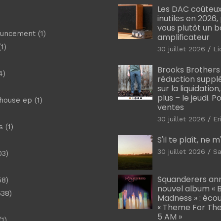
Les DAC coûteux
inutiles en 2026
vous plutôt un 
ouncement
(1)
amplificateur
1)
30 juillet 2026
Li
Brooks Brothers
4)
réduction suppl
sur la liquidation
plus – le jeudi. 
shouse ep
(1)
ventes
30 juillet 2026
Er
s
(1)
S'il te plaît, ne 
30 juillet 2026
Sa
03)
)
Squanderers an
58)
nouvel album « B
538)
Madness » : éco
« Theme For The
5 AM »
1)