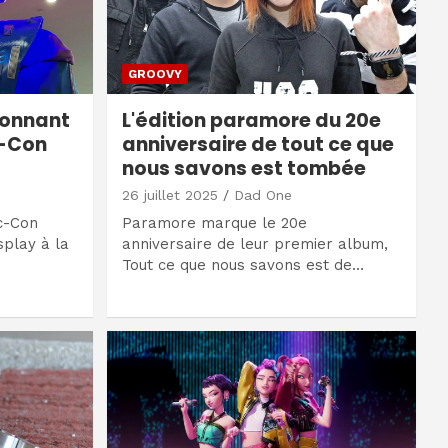
GROOVY
tonnant
L'édition paramore du 20e
c-Con
anniversaire de tout ce que
nous savons est tombée
26 juillet 2025
Dad One
c-Con
Paramore marque le 20e
splay à la
anniversaire de leur premier album,
Tout ce que nous savons est de…