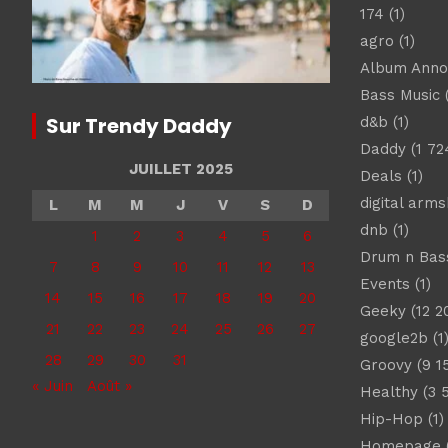
174
(1)
agro
(1)
Album Ann
Bass Music
(
Sur Trendy Daddy
d&b
(1)
Daddy
(1 72
JUILLET 2025
Deals
(1)
digital arm
L
M
M
J
V
S
D
dnb
(1)
1
2
3
4
5
6
Drum n Bas
7
8
9
10
11
12
13
Events
(1)
14
15
16
17
18
19
20
Geeky
(12 2
21
22
23
24
25
26
27
google2b
(1
28
29
30
31
Groovy
(9 1
« Juin
Août »
Healthy
(3 
Hip-Hop
(1)
Homepage
(