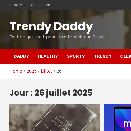
Skip
vendredi, août 7, 2026
to
content
Trendy Daddy
Tout ce qu'il faut pour être le meilleur Papa
DADDY
HEALTHY
SPORTY
TRENDY
GEE
Home
2025
juillet
26
Jour :
26 juillet 2025