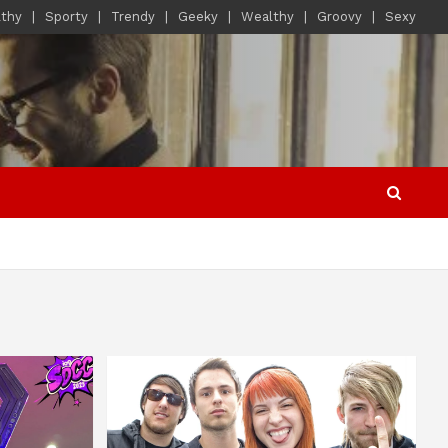
lthy
Sporty
Trendy
Geeky
Wealthy
Groovy
Sexy