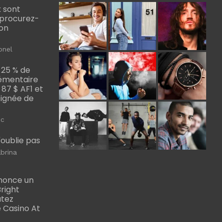
 sont
, procurez-
bon
onel
 25 % de
émentaire
, 87 $ AF1 et
Poignée de
ic
m'oublie pas
brina
nonce un
right
utez
 Casino At