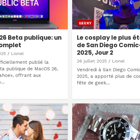
GEEKY
6 Beta publique: un
Le cosplay le plus é
complet
de San Diego Comi
2025, Jour 2
025
Lionel
26 juillet 2025
Lionel
ficiellement publié la
ta publique de MacOS 26,
Vendredi à San Diego Comi
hoe», offrant aux
2025, a apporté plus de co
rs…
fête de geek…