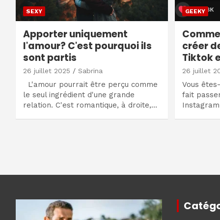
SEXY
GEEKY
Apporter uniquement
Comment
l'amour? C'est pourquoi ils
créer d
sont partis
Tiktok 
26 juillet 2025
Sabrina
26 juillet 2
L'amour pourrait être perçu comme
Vous êtes
le seul ingrédient d'une grande
fait passe
relation. C'est romantique, à droite,…
Instagram 
Navigation
des
articles
Catégo