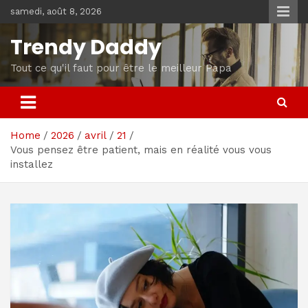
Skip
samedi, août 8, 2026
to
content
Trendy Daddy
Tout ce qu'il faut pour être le meilleur Papa
Home
2026
avril
21
Vous pensez être patient, mais en réalité vous vous
installez