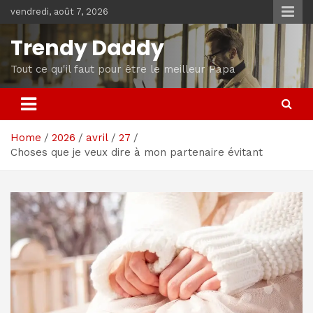
Skip
vendredi, août 7, 2026
to
content
Trendy Daddy
Tout ce qu'il faut pour être le meilleur Papa
Home
2026
avril
27
Choses que je veux dire à mon partenaire évitant