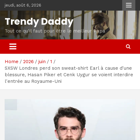
Skip
jeudi, août 6, 2026
to
content
Trendy Daddy
Tout ce qu'il faut pour être le meilleur Papa
Home
2026
juin
1
SXSW Londres perd son sweat-shirt Earl à cause d'une
blessure, Hasan Piker et Cenk Uygur se voient interdire
l'entrée au Royaume-Uni