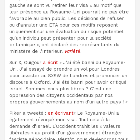
gauche se sont vu retirer leur visa « au motif que
leur présence au Royaume-Uni pourrait ne pas être
favorable au bien public. Les décisions de refuser
ou d'annuler une ETA pour ces motifs reposent
uniquement sur une évaluation du risque potentiel
qu'un individu peut présenter pour la société
britannique », ont déclaré des représentants du
ministère de l'Intérieur.
Variété
.
Sur X, Ouïgour
a écrit
» J'ai été banni du Royaume-
Uni. J'ai essayé de prendre un vol pour Londres
pour assister au SXSW de Londres et prononcer un
discours à Oxford. J'ai été banni pour avoir critiqué
Israël. Sommes-nous plus libres ? C'est une
oppression des citoyens occidentaux par nos
propres gouvernements au nom d'un autre pays ! «
Piker a tweeté :
en écrivant
« Le Royaume-Uni a
également révoqué mon visa. Tout cela à la
demande d'Israël. L'Occident trahit les « valeurs
libérales » au profit d'un gouvernement étranger
fasciste génocidaire. Bientôt, nous deviendrons tous