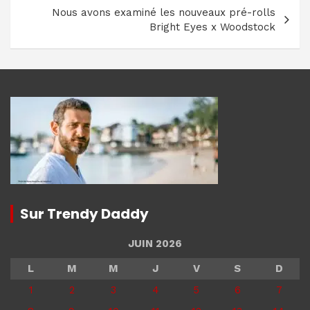
Nous avons examiné les nouveaux pré-rolls
Bright Eyes x Woodstock
Sur Trendy Daddy
JUIN 2026
L
M
M
J
V
S
D
1
2
3
4
5
6
7