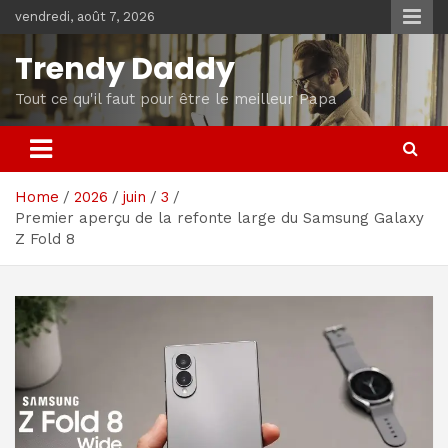
Skip
vendredi, août 7, 2026
to
content
Trendy Daddy
Tout ce qu'il faut pour être le meilleur Papa
Home
2026
juin
3
Premier aperçu de la refonte large du Samsung Galaxy
Z Fold 8