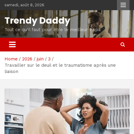
Skip
samedi, août 8, 2026
to
content
Trendy Daddy
Tout ce qu'il faut pour être le meilleur Papa
Home
2026
juin
3
Travailler sur le deuil et le traumatisme après une
liaison