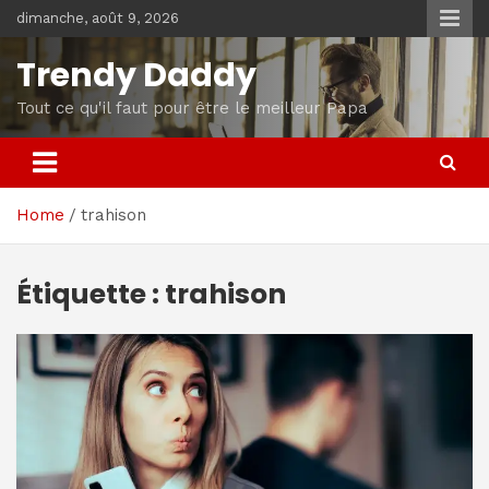
Skip
dimanche, août 9, 2026
to
content
Trendy Daddy
Tout ce qu'il faut pour être le meilleur Papa
Home
trahison
Étiquette :
trahison