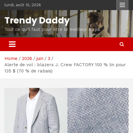
Skip
lundi, août 10, 2026
to
content
Trendy Daddy
Tout ce qu'il faut pour être le meilleur Papa
Home
2026
juin
3
Alerte de vol : blazers J. Crew FACTORY 100 % lin pour
135 $ (70 % de rabais)