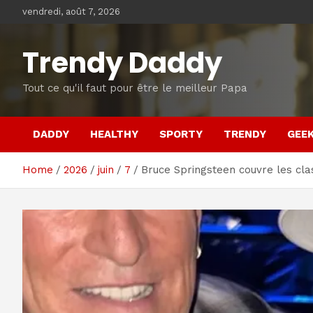
Skip
vendredi, août 7, 2026
to
content
Trendy Daddy
Tout ce qu'il faut pour être le meilleur Papa
DADDY
HEALTHY
SPORTY
TRENDY
GEE
Home
2026
juin
7
Bruce Springsteen couvre les cla