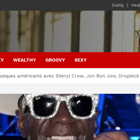
Daddy
Hea
KY
WEALTHY
GROOVY
SEXY
ssiques américains avec Sheryl Crow, Jon Bon Jovi, Dropkick