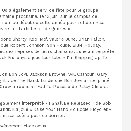
ed Us a également servi de fête pour le groupe
emaine prochaine, le 13 juin, sur le campus de
 nom au début de cette année pour refléter « sa
versité d'artistes et de genres ».
ne Shorty, Keb 'Mo', Valerie June, Brian Fallon,
ue Robert Johnson, Son House, Billie Holiday,
ec des reprises de leurs chansons. June a interprété
ick Murphys a joué leur tube « I'm Shipping Up To
 Jon Bon Jovi, Jackson Browne, Will Calhoun, Gary
ight » de The Band, tandis que Bon Jovi a interprété
row a repris « I Fall To Pieces » de Patsy Cline et
 également interprété « I Shall Be Released » de Bob
t, il a joué « Raise Your Hand » d'Eddie Floyd et « I
int sur scène pour ce dernier.
’événement ci-dessous.