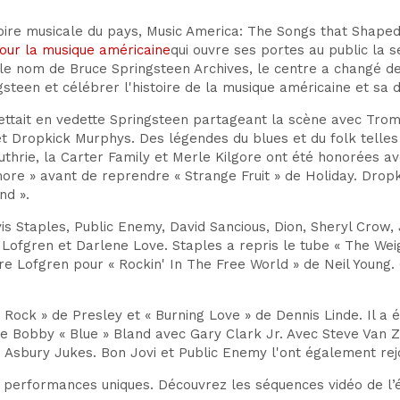
istoire musicale du pays, Music America: The Songs that Shap
our la musique américaine
qui ouvre ses portes au public la s
le nom de Bruce Springsteen Archives, le centre a changé de
steen et célébrer l'histoire de la musique américaine et sa di
ait en vedette Springsteen partageant la scène avec Trombo
Dropkick Murphys. Des légendes du blues et du folk telles q
thrie, la Carter Family et Merle Kilgore ont été honorées av
ore » avant de reprendre « Strange Fruit » de Holiday. Dropk
nd ».
 Staples, Public Enemy, David Sancious, Dion, Sheryl Crow,
ils Lofgren et Darlene Love. Staples a repris le tube « The We
 Lofgren pour « Rockin' In The Free World » de Neil Young. C
e Rock » de Presley et « Burning Love » de Dennis Linde. Il a
 Bobby « Blue » Bland avec Gary Clark Jr. Avec Steve Van Zand
sbury Jukes. Bon Jovi et Public Enemy l'ont également rejo
e performances uniques. Découvrez les séquences vidéo de l