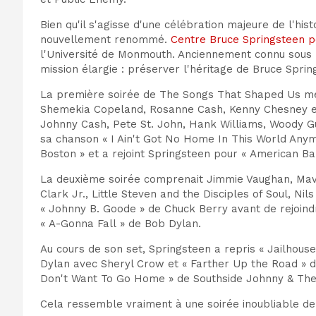
Bien qu'il s'agisse d'une célébration majeure de l'h
nouvellement renommé.
Centre Bruce Springsteen p
l'Université de Monmouth. Anciennement connu sous 
mission élargie : préserver l'héritage de Bruce Spring
La première soirée de The Songs That Shaped Us mett
Shemekia Copeland, Rosanne Cash, Kenny Chesney et 
Johnny Cash, Pete St. John, Hank Williams, Woody Gu
sa chanson « I Ain't Got No Home In This World Anym
Boston » et a rejoint Springsteen pour « American Ba
La deuxième soirée comprenait Jimmie Vaughan, Mavis
Clark Jr., Little Steven and the Disciples of Soul, N
« Johnny B. Goode » de Chuck Berry avant de rejoindre
« A-Gonna Fall » de Bob Dylan.
Au cours de son set, Springsteen a repris « Jailhous
Dylan avec Sheryl Crow et « Farther Up the Road » de
Don't Want To Go Home » de Southside Johnny & The A
Cela ressemble vraiment à une soirée inoubliable d