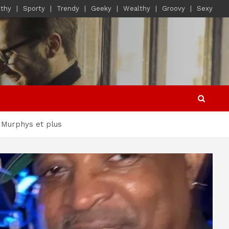
lthy
Sporty
Trendy
Geeky
Wealthy
Groovy
Sexy
 Murphys et plus