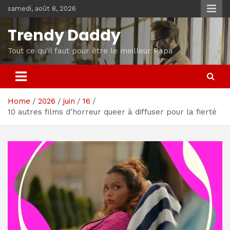
Skip
samedi, août 8, 2026
to
content
Trendy Daddy
Tout ce qu'il faut pour être le meilleur Papa
Home
2026
juin
16
10 autres films d’horreur queer à diffuser pour la fierté