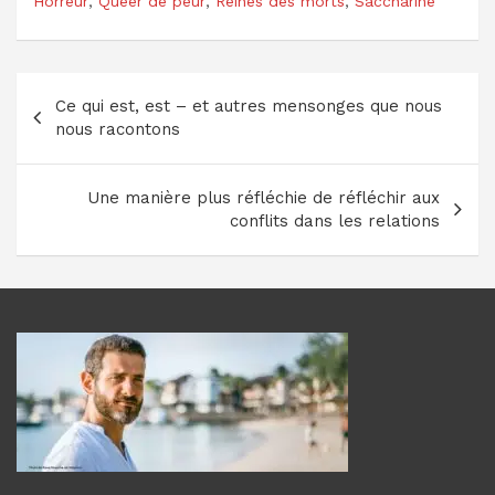
Horreur
,
Queer de peur
,
Reines des morts
,
Saccharine
Navigation
Ce qui est, est – et autres mensonges que nous
de
nous racontons
l’article
Une manière plus réfléchie de réfléchir aux
conflits dans les relations