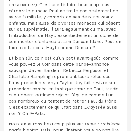
en souvenez). C'est une histoire beaucoup plus
cérébrale puisque Paul ne traite pas seulement de
sa vie familiale, y compris de ses deux nouveaux
enfants, mais aussi de diverses menaces qui pèsent
sur sa suprématie. Il aura également du mal avec
l'introduction de Hayt, essentiellement un clone de
son mentor d'enfance et ami Duncan Idaho. Peut-on
faire confiance à Hayt comme Duncan ?
Et bien sûr, ce n'est qu'un petit avant-goût, comme
vous pouvez le voir dans cette bande-annonce
sauvage. Javier Bardem, Rebecca Ferguson et
Charlotte Rampling reprennent leurs rôles des
films précédents. Anya Taylor-Joy fait revivre son
précédent camée en tant que sœur de Paul, tandis
que Robert Pattinson rejoint l'équipe comme l'un
des nombreux qui tentent de retirer Paul du trône.
C'est exactement ce qu'il fait dans
L'Odyssée
aussi,
non ? Oh R-Patz.
Nous en aurons beaucoup plus sur
Dune : Troisième
partie
bientôt. Mais, pour l'instant, vous pouvez lire