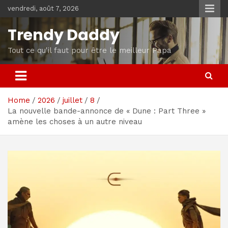
Skip
vendredi, août 7, 2026
to
content
Trendy Daddy
Tout ce qu'il faut pour être le meilleur Papa
Home
2026
juillet
8
La nouvelle bande-annonce de « Dune : Part Three »
amène les choses à un autre niveau