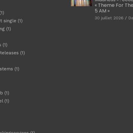
« Theme For The
5 AM »
1)
30 juillet 2026
D
t single
(1)
ng
(1)
s
(1)
Releases
(1)
ystems
(1)
)
eb
(1)
el
(1)
)