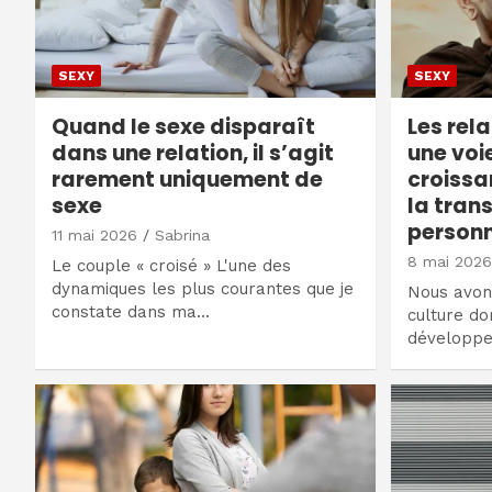
SEXY
SEXY
Quand le sexe disparaît
Les rel
dans une relation, il s’agit
une voie
rarement uniquement de
croissa
sexe
la tran
personn
11 mai 2026
Sabrina
8 mai 2026
Le couple « croisé » L'une des
dynamiques les plus courantes que je
Nous avons
constate dans ma…
culture do
développe