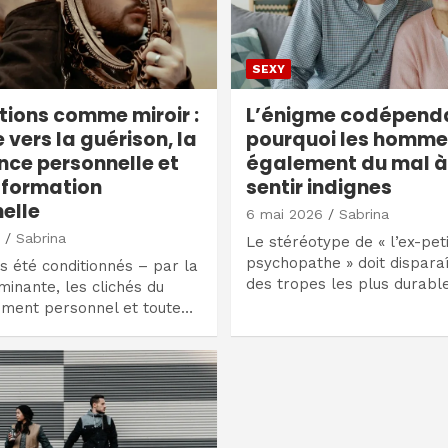
SEXY
ations comme miroir :
L’énigme codépenda
 vers la guérison, la
pourquoi les homme
nce personnelle et
également du mal à
sformation
sentir indignes
elle
6 mai 2026
Sabrina
Sabrina
Le stéréotype de « l’ex-pet
psychopathe » doit disparaî
 été conditionnés – par la
des tropes les plus durabl
minante, les clichés du
ment personnel et toute…