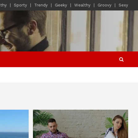
lthy
Sporty
Trendy
Geeky
Wealthy
Groovy
Sexy