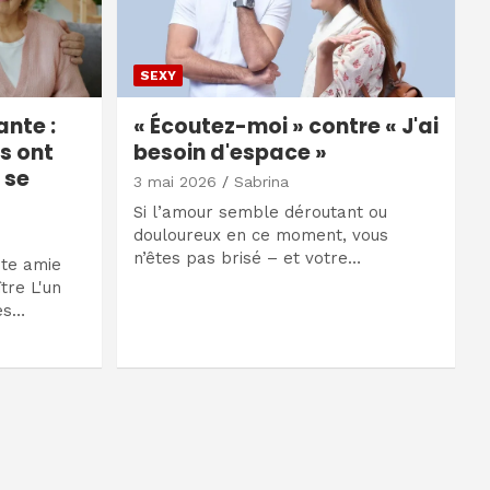
SEXY
nte :
« Écoutez-moi » contre « J'ai
s ont
besoin d'espace »
 se
3 mai 2026
Sabrina
Si l’amour semble déroutant ou
douloureux en ce moment, vous
n’êtes pas brisé – et votre…
ite amie
tre L'un
es…