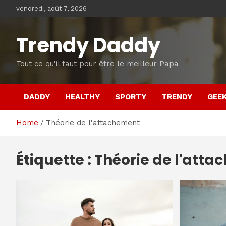
Skip
vendredi, août 7, 2026
to
content
Trendy Daddy
Tout ce qu'il faut pour être le meilleur Papa
DADDY
HEALTHY
SPORTY
TRENDY
GEE
Home
Théorie de l'attachement
Étiquette :
Théorie de l'att