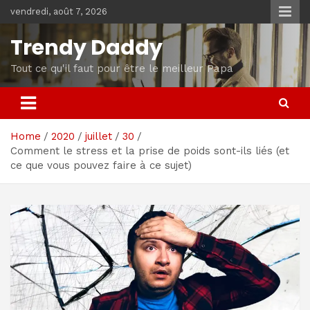
Skip
vendredi, août 7, 2026
to
content
Trendy Daddy
Tout ce qu'il faut pour être le meilleur Papa
Home
2020
juillet
30
Comment le stress et la prise de poids sont-ils liés (et
ce que vous pouvez faire à ce sujet)