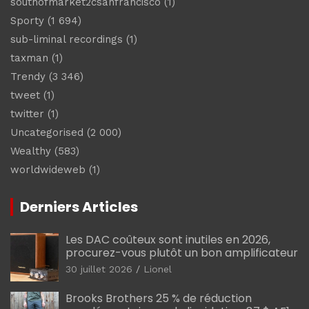
southofmarket2csanfrancisco
(1)
Sporty
(1 694)
sub-liminal recordings
(1)
taxman
(1)
Trendy
(3 346)
tweet
(1)
twitter
(1)
Uncategorised
(2 000)
Wealthy
(583)
worldwideweb
(1)
Derniers Articles
Les DAC coûteux sont inutiles en 2026,
procurez-vous plutôt un bon amplificateur
30 juillet 2026
Lionel
Brooks Brothers 25 % de réduction