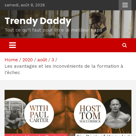
Skip
samedi, août 8, 2026
to
content
Trendy Daddy
Tout ce qu'il faut pour être le meilleur Papa
Home
2020
août
3
Les avantages et les inconvénients de la formation à
l’échec