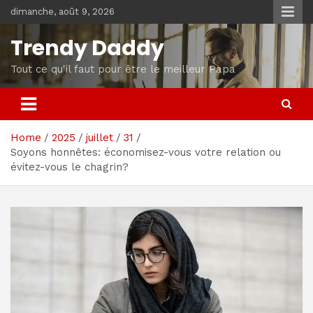
Skip
dimanche, août 9, 2026
to
content
Trendy Daddy
Tout ce qu'il faut pour être le meilleur Papa
Home
2025
juillet
31
Soyons honnêtes: économisez-vous votre relation ou
évitez-vous le chagrin?