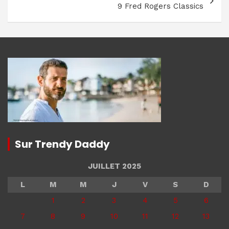
9 Fred Rogers Classics
Sur Trendy Daddy
JUILLET 2025
L
M
M
J
V
S
D
1
2
3
4
5
6
7
8
9
10
11
12
13