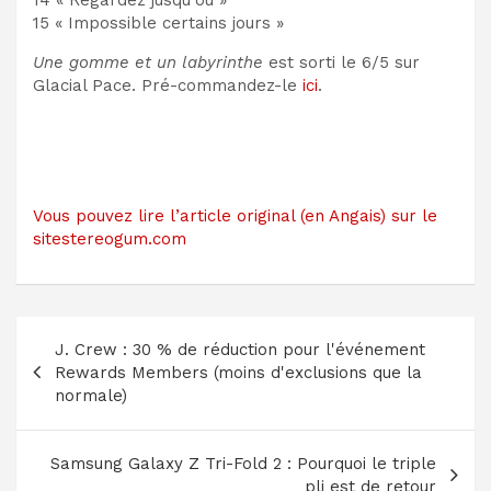
15 « Impossible certains jours »
Une gomme et un labyrinthe
est sorti le 6/5 sur
Glacial Pace. Pré-commandez-le
ici
.
Vous pouvez lire l’article original (en Angais) sur le
sitestereogum.com
Navigation
J. Crew : 30 % de réduction pour l'événement
de
Rewards Members (moins d'exclusions que la
l’article
normale)
Samsung Galaxy Z Tri-Fold 2 : Pourquoi le triple
pli est de retour