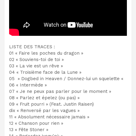
LISTE DES TRACES :
01 « Faire les poches du dragon »
02 « Souviens-toi de toi »
03 « La vie est un rêve »
04 « Troisième face de la Lune »
05 » Dogbed in Heaven / Donnez-lui un squelette «
06 « Intermède »
07 « Je ne peux pas parler pour le moment »
08 « Parlez et épelez (ou pas) »
09 « Fruit pourri » (Feat. Justin Raisen)
dix « Renversé par les vagues »
11 « Absolument nécessaire jamais »
12 « Chanson pour rien »
13 « Fête Stoner »
14 « Regardez jusqu'où »