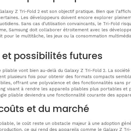
alaxy Z Tri-Fold 2 est son objectif pratique. Bien que l’affic
incertaines. Les développeurs doivent encore explorer pleine
 quotidiens. Sans cas d’utilisation convaincants, le Tri-Fold 
e, Samsung doit collaborer étroitement avec les développeurs
oit pour le multitâche, les jeux ou la consommation multimédia
t possibilités futures
pliable vont bien au-delà du Galaxy Z Tri-Fold 2. La sociét
ent plusieurs fois pour obtenir des formats compacts sembla
obiles, offrant une polyvalence et des fonctionnalités sans pr
visant à rendre les appareils pliables plus portables et pl
logie pliable deviendra une fonctionnalité courante des appare
 coûts et du marché
pliable, le coût reste un obstacle majeur à une adoption géné
 production, ce qui rend des appareils comme le Galaxy Z Tri