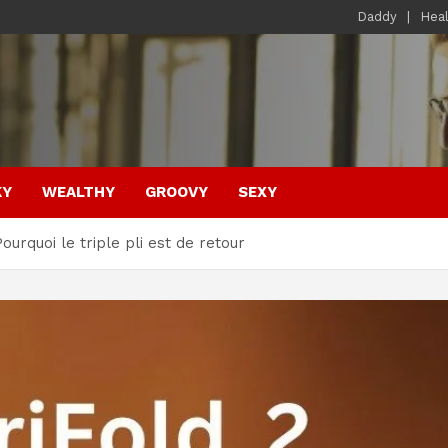
Daddy
Hea
KY
WEALTHY
GROOVY
SEXY
urquoi le triple pli est de retour