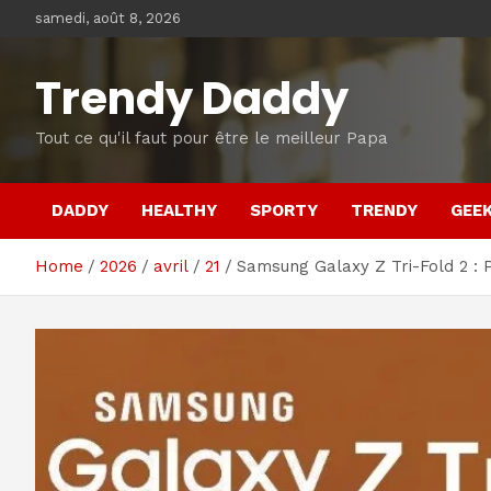
Skip
samedi, août 8, 2026
to
content
Trendy Daddy
Tout ce qu'il faut pour être le meilleur Papa
DADDY
HEALTHY
SPORTY
TRENDY
GEE
Home
2026
avril
21
Samsung Galaxy Z Tri-Fold 2 : Po