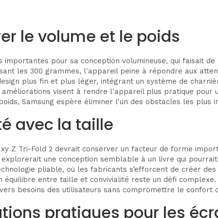
érer le volume et le poids
ues importantes pour sa conception volumineuse, qui faisait d
sant les 300 grammes, l'appareil peine à répondre aux attente
design plus fin et plus léger, intégrant un système de charni
améliorations visent à rendre l'appareil plus pratique pour un
 poids, Samsung espère éliminer l'un des obstacles les plus i
té avec la taille
alaxy Z Tri-Fold 2 devrait conserver un facteur de forme impo
orerait une conception semblable à un livre qui pourrait ren
chnologie pliable, où les fabricants s’efforcent de créer des
 équilibre entre taille et convivialité reste un défi complex
vers besoins des utilisateurs sans compromettre le confort ou
tions pratiques pour les écra