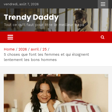
Skip
vendredi, août 7, 2026
to
content
Trendy Daddy
Tout ce qu'il faut pour être le meilleur Papa
Home
2026
avril
25
5 choses que font les femmes et qui éloignent
lentement les bons hommes