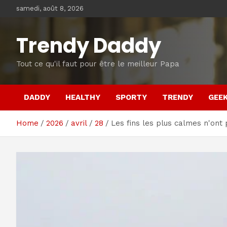
Skip
samedi, août 8, 2026
to
content
Trendy Daddy
Tout ce qu'il faut pour être le meilleur Papa
DADDY
HEALTHY
SPORTY
TRENDY
GEE
Home
2026
avril
28
Les fins les plus calmes n'ont 