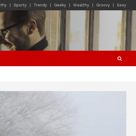
lthy
Sporty
Trendy
Geeky
Wealthy
Groovy
Sexy