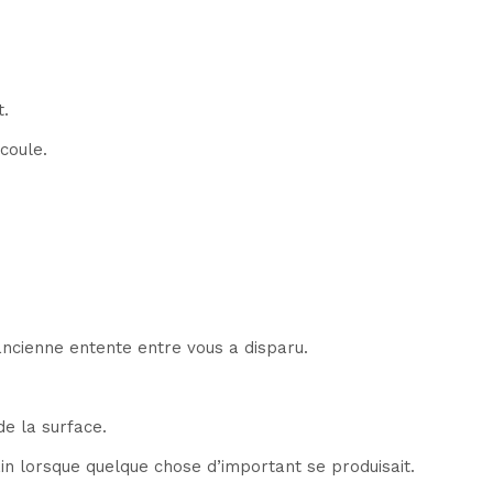
t.
écoule.
ncienne entente entre vous a disparu.
e la surface.
ain lorsque quelque chose d’important se produisait.