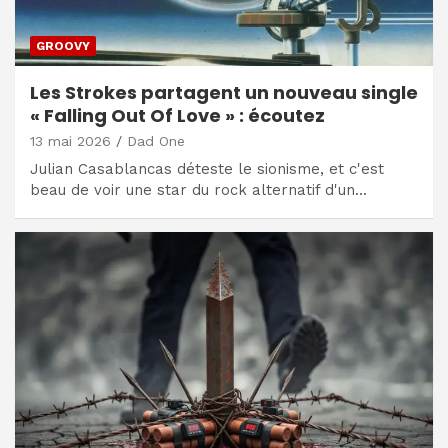
GROOVY
Les Strokes partagent un nouveau single
« Falling Out Of Love » : écoutez
13 mai 2026
Dad One
Julian Casablancas déteste le sionisme, et c'est
beau de voir une star du rock alternatif d'un…