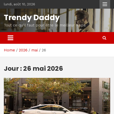
Skip
lundi, août 10, 2026
to
content
Trendy Daddy
Tout ce qu'il faut pour être le meilleur Papa
Home
2026
mai
26
Jour :
26 mai 2026