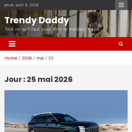
Skip
jeudi, août 6, 2026
to
content
Trendy Daddy
Tout ce qu'il faut pour être le meilleur Papa
Home
2026
mai
25
Jour :
25 mai 2026