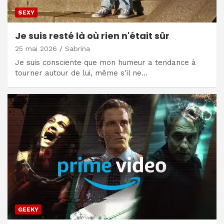
SEXY
Je suis resté là où rien n'était sûr
25 mai 2026
Sabrina
Je suis consciente que mon humeur a tendance à
tourner autour de lui, même s'il ne…
GEEKY