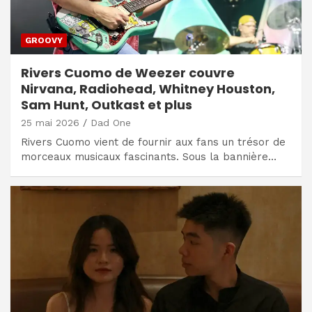
GROOVY
Rivers Cuomo de Weezer couvre
Nirvana, Radiohead, Whitney Houston,
Sam Hunt, Outkast et plus
25 mai 2026
Dad One
Rivers Cuomo vient de fournir aux fans un trésor de
morceaux musicaux fascinants. Sous la bannière…