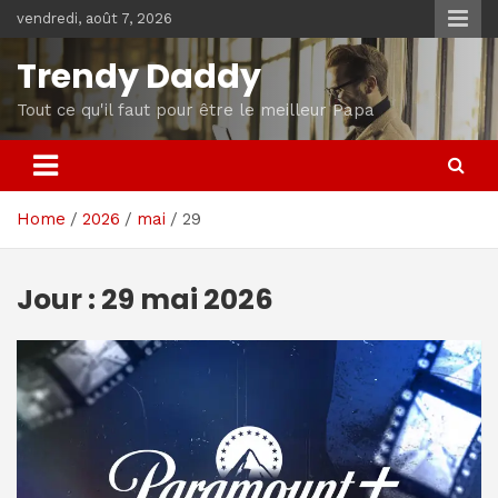
Skip
vendredi, août 7, 2026
to
content
Trendy Daddy
Tout ce qu'il faut pour être le meilleur Papa
Home
2026
mai
29
Jour :
29 mai 2026