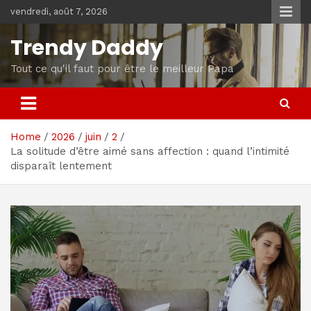
Skip
vendredi, août 7, 2026
to
content
Trendy Daddy
Tout ce qu'il faut pour être le meilleur Papa
Home
2026
juin
2
La solitude d’être aimé sans affection : quand l’intimité
disparaît lentement