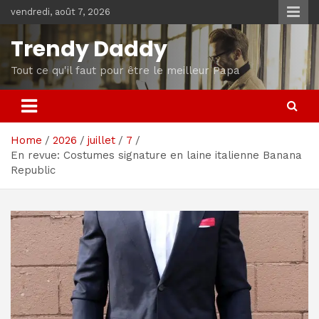
Skip
vendredi, août 7, 2026
to
content
Trendy Daddy
Tout ce qu'il faut pour être le meilleur Papa
Home
2026
juillet
7
En revue: Costumes signature en laine italienne Banana
Republic