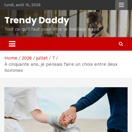
Skip
lundi, août 10, 2026
to
content
Trendy Daddy
Tout ce qu'il faut pour être le meilleur Papa
Home
2026
juillet
7
À cinquante ans, je pensais faire un choix entre deux
hommes