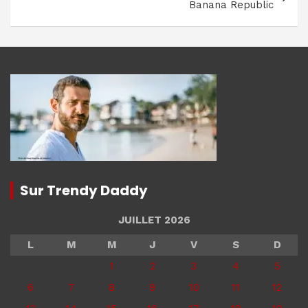
Banana Republic
Sur Trendy Daddy
JUILLET 2026
L
M
M
J
V
S
D
1
2
3
4
5
6
7
8
9
10
11
12