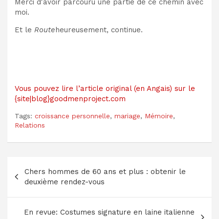
Merci d'avoir parcouru une partie de ce chemin avec
moi.
Et le
Route
heureusement, continue.
Vous pouvez lire l’article original (en Angais) sur le
{site|blog}goodmenproject.com
Tags:
croissance personnelle
,
mariage
,
Mémoire
,
Relations
Navigation
Chers hommes de 60 ans et plus : obtenir le
de
deuxième rendez-vous
l’article
En revue: Costumes signature en laine italienne