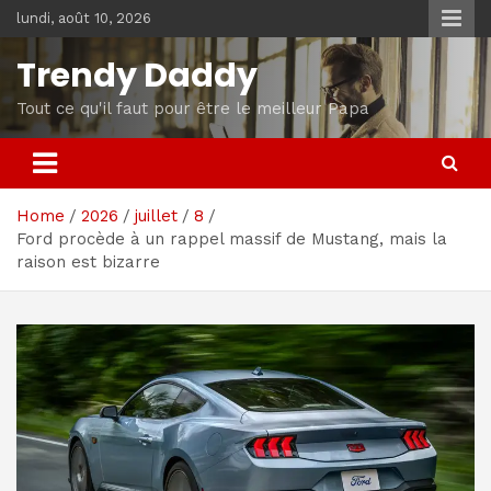
Skip
lundi, août 10, 2026
to
content
Trendy Daddy
Tout ce qu'il faut pour être le meilleur Papa
Home
2026
juillet
8
Ford procède à un rappel massif de Mustang, mais la
raison est bizarre