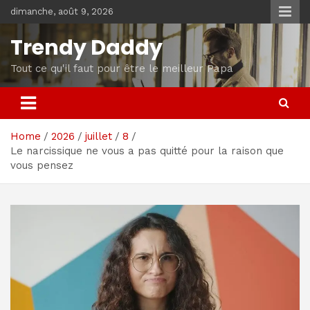
Skip
dimanche, août 9, 2026
to
content
Trendy Daddy
Tout ce qu'il faut pour être le meilleur Papa
Home
2026
juillet
8
Le narcissique ne vous a pas quitté pour la raison que
vous pensez