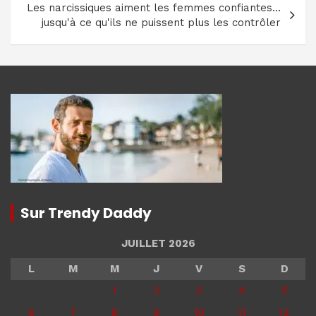
Les narcissiques aiment les femmes confiantes…
jusqu'à ce qu'ils ne puissent plus les contrôler
Sur Trendy Daddy
JUILLET 2026
L
M
M
J
V
S
D
1
2
3
4
5
6
7
8
9
10
11
12