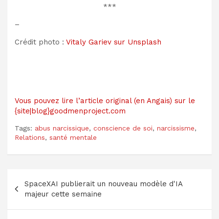
***
–
Crédit photo :
Vitaly Gariev sur Unsplash
Vous pouvez lire l’article original (en Angais) sur le
{site|blog}goodmenproject.com
Tags:
abus narcissique
,
conscience de soi
,
narcissisme
,
Relations
,
santé mentale
Navigation
SpaceXAI publierait un nouveau modèle d'IA
de
majeur cette semaine
l’article