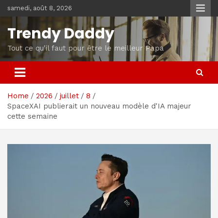
Skip
samedi, août 8, 2026
to
content
Trendy Daddy
Tout ce qu'il faut pour être le meilleur Papa
Home
2026
juillet
8
SpaceXAI publierait un nouveau modèle d'IA majeur
cette semaine