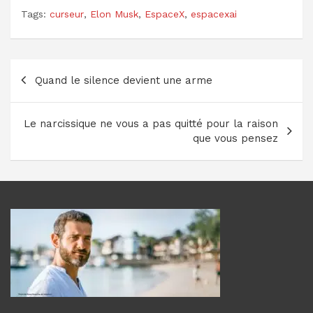
Tags:
curseur
,
Elon Musk
,
EspaceX
,
espacexai
Navigation
Quand le silence devient une arme
de
l’article
Le narcissique ne vous a pas quitté pour la raison
que vous pensez