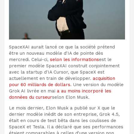
SpaceXAI aurait lancé ce que la société prétend
être un nouveau modèle d'IA de pointe dès
mercredi. Celui-ci,
selon les informations
est le
premier modèle SpaceXAI construit conjointement
avec la startup d'IA Cursor, que SpaceX est
actuellement en train de développer.
acquisition
pour 60 milliards de dollars
. Une version du modèle
Grok AI livrée en mai
a au moins incorporé les
données du curseur
selon Elon Musk.
Le mois dernier, Elon Musk a publié sur X que le
dernier modèle inédit de son entreprise, Grok 4.5,
était en cours de test bêta dans les coulisses de
SpaceX et Tesla. Il a déclaré que ses performances
étaient comparables à celles d'une version non