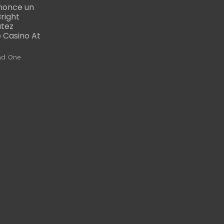
nonce un
right
utez
 Casino At
ad One