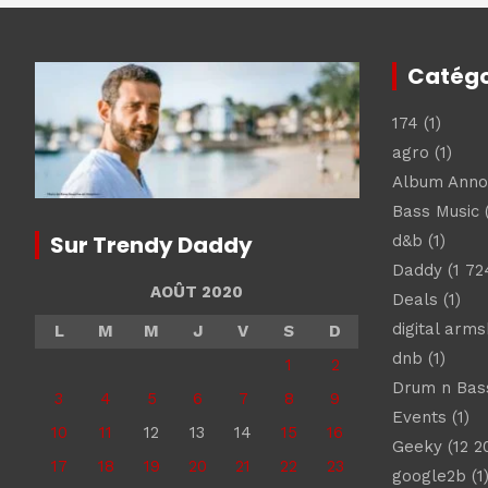
Catégo
174
(1)
agro
(1)
Album Ann
Bass Music
(
Sur Trendy Daddy
d&b
(1)
Daddy
(1 72
AOÛT 2020
Deals
(1)
digital arm
L
M
M
J
V
S
D
dnb
(1)
1
2
Drum n Bas
3
4
5
6
7
8
9
Events
(1)
10
11
12
13
14
15
16
Geeky
(12 2
17
18
19
20
21
22
23
google2b
(1