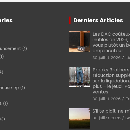
ries
Derniers Articles
Les DAC coûteux
inutiles en 2026
vous plutôt un 
ouncement
(1)
amplificateur
1)
30 juillet 2026
Li
Brooks Brothers
4)
réduction suppl
sur la liquidation
plus – le jeudi. 
shouse ep
(1)
ventes
30 juillet 2026
Er
s
(1)
S'il te plaît, ne 
30 juillet 2026
Sa
03)
)