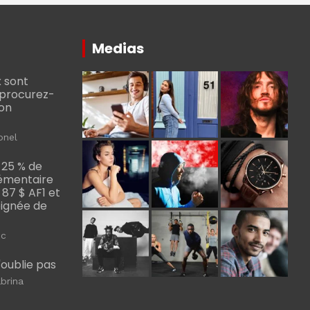
Medias
 sont
, procurez-
bon
onel
 25 % de
émentaire
, 87 $ AF1 et
Poignée de
ic
m'oublie pas
brina