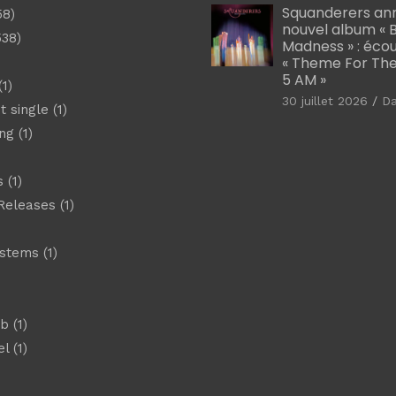
Squanderers an
58)
nouvel album « B
538)
Madness » : éco
« Theme For The
5 AM »
1)
30 juillet 2026
D
t single
(1)
ng
(1)
s
(1)
Releases
(1)
ystems
(1)
)
eb
(1)
el
(1)