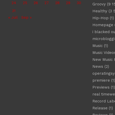
24
25
26
27
28
29
30
Groovy
(9 1
31
Healthy
(3 
« Juil
Sep »
Hip-Hop
(1)
Homepage
(
i blacked ou
microbloggi
Music
(1)
Music Video
New Music 
News
(2)
operatings
premiere
(1
Previews
(1)
real timew
Record Lab
Release
(1)