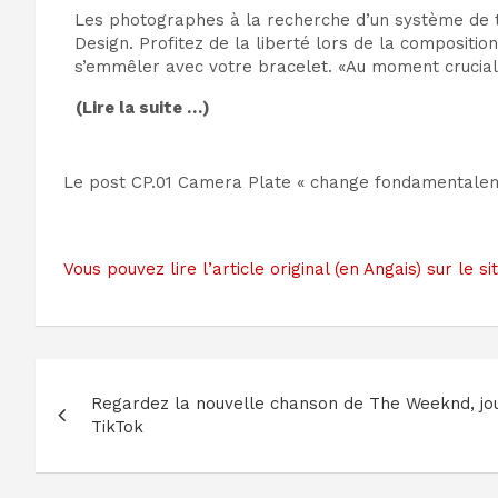
Les photographes à la recherche d’un système de t
Design. Profitez de la liberté lors de la composit
s’emmêler avec votre bracelet. «Au moment crucial,
(Lire la suite …)
Le post CP.01 Camera Plate « change fondamentalem
Vous pouvez lire l’article original (en Angais) sur l
Navigation
Regardez la nouvelle chanson de The Weeknd, jou
de
TikTok
l’article