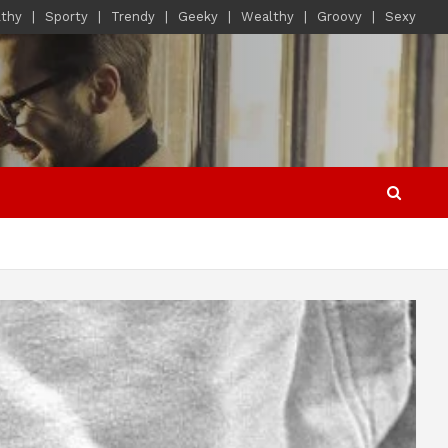
lthy
Sporty
Trendy
Geeky
Wealthy
Groovy
Sexy