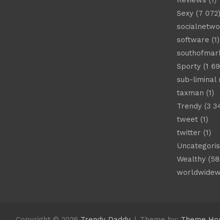
Reviews
(1)
Sexy
(7 072
socialnetwo
software
(1)
southofmar
Sporty
(1 69
sub-liminal
taxman
(1)
Trendy
(3 3
tweet
(1)
twitter
(1)
Uncategori
Wealthy
(58
worldwide
Copyright © 2026
Trendy Daddy
Theme by:
Theme Ho