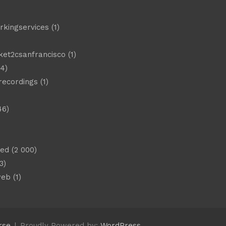
)
rkingservices
(1)
ket2csanfrancisco
(1)
4)
 recordings
(1)
46)
sed
(2 000)
3)
web
(1)
rse
Proudly Powered by:
WordPress