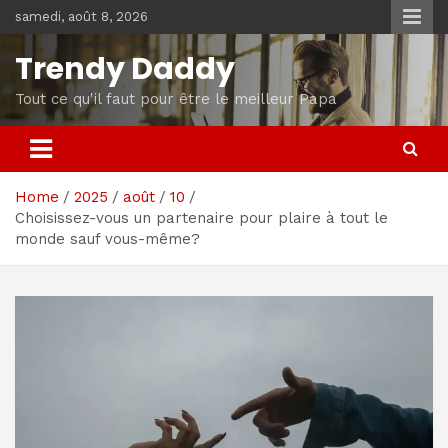
Skip
samedi, août 8, 2026
to
content
Trendy Daddy
Tout ce qu'il faut pour être le meilleur Papa
Home
2025
août
10
Choisissez-vous un partenaire pour plaire à tout le
monde sauf vous-même?