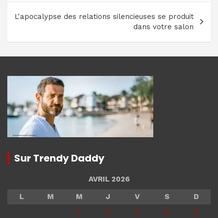
l’article
L'apocalypse des relations silencieuses se produit
dans votre salon
Sur Trendy Daddy
AVRIL 2026
L
M
M
J
V
S
D
1
2
3
4
5