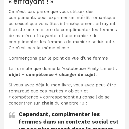
« effrayant ! »
Ce n'est pas parce que vous utilisez des
compliments pour exprimer un intérêt romantique
ou sexuel que vous êtes intrinsèquement effrayant.
Il existe une manière de complimenter les femmes
de manière effrayante, et une manière de
complimenter les femmes de manière séduisante.
Ce n'est pas la même chose.
Commençons par le point de vue d'une femme :
La formule que donne la Youtubeuse Emily Lin est :
objet
+
compétence
+
changer de sujet
.
Si vous avez déjà lu mon livre, vous avez peut-être
remarqué que ces parties « objet » et
« compétence » correspondent au conseil de se
concentrer sur
choix
du chapitre 19 :
Cependant, complimenter les
femmes dans un contexte social est