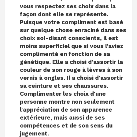
vous respectez ses choix dans la
façon dont elle se représente.
Puisque votre compliment est basé
sur quelque chose enraciné dans ses
choix soi-disant conscients, il est
moins superficiel que si vous l'aviez
complimenté en fonction de sa
génétique. Elle a choisi d'assortir la
couleur de son rouge à lèvres à son
vernis à ongles. Il a choisi d'assortir
sa ceinture et ses chaussures.
Complimenter les choix d'une
personne montre non seulement
l'appréciation de son apparence
extérieure, mais aussi de ses
compétences et de son sens du
jugement.