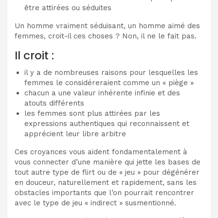
être attirées ou séduites
Un homme vraiment séduisant, un homme aimé des
femmes, croit-il ces choses ? Non, il ne le fait pas.
Il croit :
il y a de nombreuses raisons pour lesquelles les
femmes le considéreraient comme un « piège »
chacun a une valeur inhérente infinie et des
atouts différents
les femmes sont plus attirées par les
expressions authentiques qui reconnaissent et
apprécient leur libre arbitre
Ces croyances vous aident fondamentalement à
vous connecter d’une manière qui jette les bases de
tout autre type de flirt ou de « jeu » pour dégénérer
en douceur, naturellement et rapidement, sans les
obstacles importants que l’on pourrait rencontrer
avec le type de jeu « indirect » susmentionné.