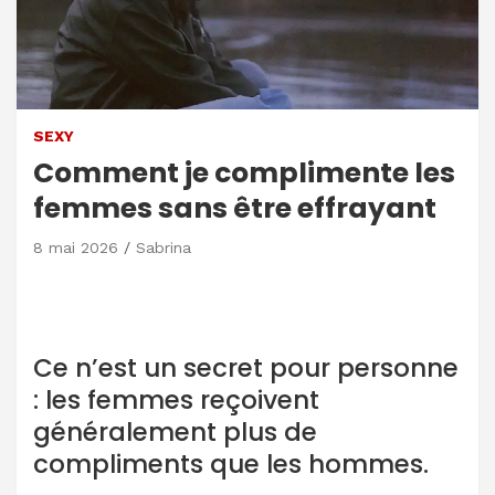
SEXY
Comment je complimente les
femmes sans être effrayant
8 mai 2026
Sabrina
Ce n’est un secret pour personne
: les femmes reçoivent
généralement plus de
compliments que les hommes.