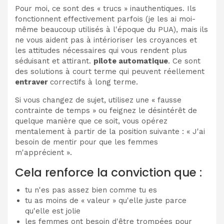
Pour moi, ce sont des « trucs » inauthentiques. Ils
fonctionnent effectivement parfois (je les ai moi-
même beaucoup utilisés à l'époque du PUA), mais ils
ne vous aident pas à intérioriser les croyances et
les attitudes nécessaires qui vous rendent plus
séduisant et attirant.
pilote automatique
. Ce sont
des solutions à court terme qui peuvent réellement
entraver
correctifs à long terme.
Si vous changez de sujet, utilisez une « fausse
contrainte de temps » ou feignez le désintérêt de
quelque manière que ce soit, vous opérez
mentalement à partir de la position suivante : « J'ai
besoin de mentir pour que les femmes
m'apprécient ».
Cela renforce la conviction que :
tu n'es pas assez bien comme tu es
tu as moins de « valeur » qu'elle juste parce
qu'elle est jolie
les femmes ont besoin d'être trompées pour