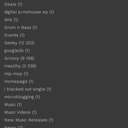
Deals
(1)
digital armshouse ep
(1)
dnb
(1)
Drum n Bass
(1)
Events
(1)
Geeky
(12 203)
google2b
(1)
Groovy
(9 158)
Healthy
(3 538)
Hip-Hop
(1)
Homepage
(1)
i blacked out single
(1)
microblogging
(1)
Music
(1)
Music Videos
(1)
New Music Releases
(1)
News
(2)