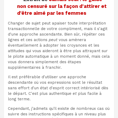
non censuré sur la façon d'attirer et
d'être aimé par les femmes
Changer de sujet peut apaiser toute interprétation
transactionnelle de votre compliment, mais il s'agit
d'une approche ascendante. Bien sûr, répéter ces
lignes et ces actions
peut
vous amènera
éventuellement à adopter les croyances et les
attitudes qui vous aideront à être plus attrayant sur
le pilote automatique à un moment donné, mais cela
vous donnera simplement des étapes
supplémentaires à franchir.
Il est préférable d'utiliser une approche
descendante où vos expressions sont le résultat
sans effort d'un état d'esprit correct intériorisé dès
le départ. C'est plus authentique
et
plus facile à
long terme.
Cependant, j’admets qu’il existe de nombreux cas où
suivre des instructions spécifiques à un niveau plus