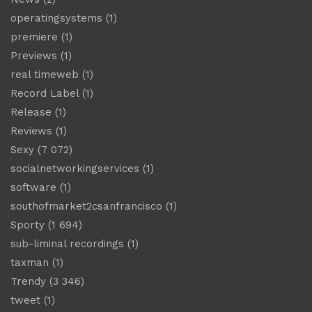
operatingsystems
(1)
premiere
(1)
Previews
(1)
real timeweb
(1)
Record Label
(1)
Release
(1)
Reviews
(1)
Sexy
(7 072)
socialnetworkingservices
(1)
software
(1)
southofmarket2csanfrancisco
(1)
Sporty
(1 694)
sub-liminal recordings
(1)
taxman
(1)
Trendy
(3 346)
tweet
(1)