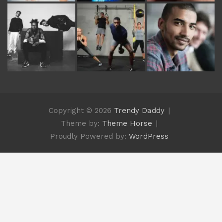
Copyright © 2026
Trendy Daddy
Theme by:
Theme Horse
Proudly Powered by:
WordPress