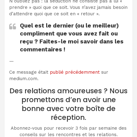
N'oubliez pas : la séduction ne consiste pas à lui «
prendre » quoi que ce soit. Vous n’avez jamais besoin
d’attendre quoi que ce soit en « retour ».
Quel est le dernier (ou le meilleur)
compliment que vous avez fait ou
reçu ? Faites-le moi savoir dans les
commentaires !
—
Ce message était
publié précédemment
sur
medium.com.
Des relations amoureuses ? Nous
promettons d’en avoir une
bonne avec votre boîte de
réception.
Abonnez-vous pour recevoir 3 fois par semaine des
conseils sur les rencontres et les relations.