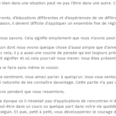
 bien dans une situation peut ne pas l’être dans une autre.
férents, d’éducations différentes et d’expériences de vie dif
aison, il devient difficile d’appliquer un ensemble fixe de rè
e nous savons. Cela signifie simplement que nous n’avons pe
çon dont nous vivons quelque chose d'aussi simple que d'aime
ela, il y a aussi une couche de pensée qui est toujours prése
it signifier et où cela pourrait nous mener. Vous êtes prése
à le faire sans même le vouloir.
e sentiment. Vous aimez parler à quelqu'un. Vous vous sentez 
ité naturelle de les connaître davantage. Cette partie n’a pas
nsons pendant que nous ressentons.
 époque où il n’existait pas d’applications de rencontres ni
peut-être dans un cours ou quelque part dans votre vie quotid
éguin. Et puis, petit à petit, vous développeriez le courage d