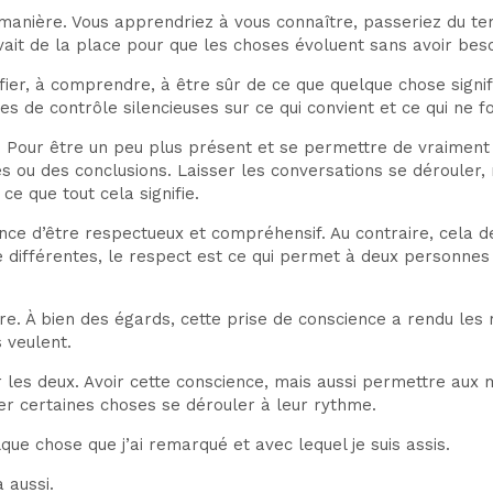
ur manière. Vous apprendriez à vous connaître, passeriez du t
y avait de la place pour que les choses évoluent sans avoir bes
rifier, à comprendre, à être sûr de ce que quelque chose sign
es de contrôle silencieuses sur ce qui convient et ce qui ne f
. Pour être un peu plus présent et se permettre de vraiment 
 ou des conclusions. Laisser les conversations se dérouler,
e que tout cela signifie.
nce d’être respectueux et compréhensif. Au contraire, cela d
e différentes, le respect est ce qui permet à deux personne
e. À bien des égards, cette prise de conscience a rendu les re
 veulent.
r les deux. Avoir cette conscience, mais aussi permettre aux
r certaines choses se dérouler à leur rythme.
elque chose que j’ai remarqué et avec lequel je suis assis.
a aussi.