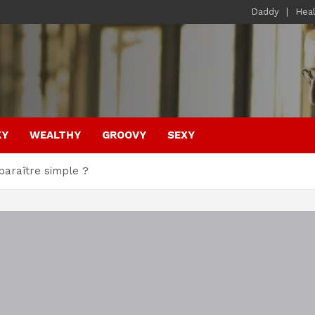
Daddy
Hea
KY
WEALTHY
GROOVY
SEXY
paraître simple ?