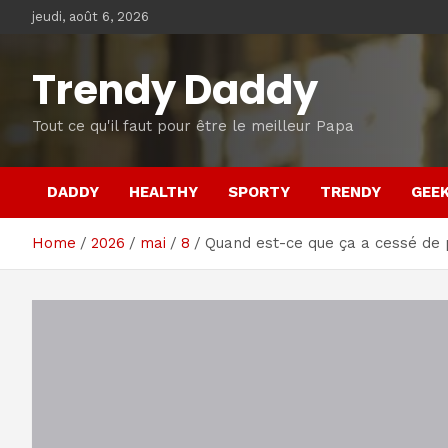
Skip
jeudi, août 6, 2026
to
content
Trendy Daddy
Tout ce qu'il faut pour être le meilleur Papa
DADDY
HEALTHY
SPORTY
TRENDY
GEE
Home
2026
mai
8
Quand est-ce que ça a cessé de 