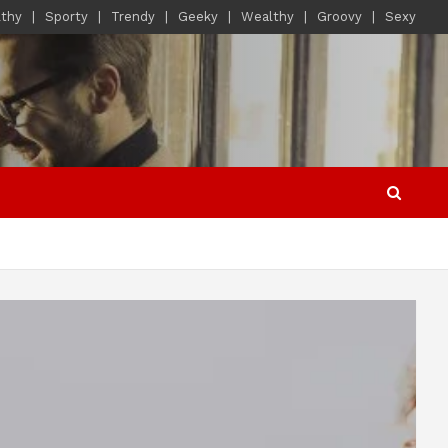
lthy
Sporty
Trendy
Geeky
Wealthy
Groovy
Sexy