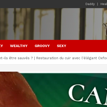
Daddy
Hea
KY
WEALTHY
GROOVY
SEXY
ils être sauvés ? | Restauration du cuir avec l'élégant Oxfo