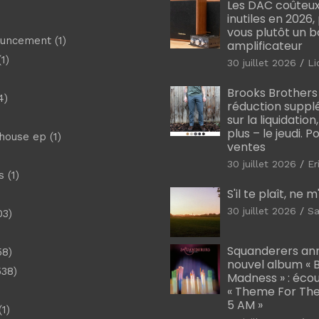
Les DAC coûteux
inutiles en 2026
vous plutôt un 
ouncement
(1)
amplificateur
1)
30 juillet 2026
Li
Brooks Brothers
4)
réduction suppl
sur la liquidation
plus – le jeudi. 
shouse ep
(1)
ventes
30 juillet 2026
Er
s
(1)
S'il te plaît, ne 
30 juillet 2026
Sa
03)
)
Squanderers an
58)
nouvel album « B
538)
Madness » : éco
« Theme For The
5 AM »
1)