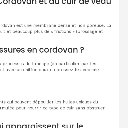
l Cordovan et du cuir de veau
l Cordovan est une membrane dense et non poreuse. La
uit et beaucoup plus de « frictions » (brossage et
ussures en cordovan ?
 du processus de tannage (en particulier par les
ent avec un chiffon doux ou brossez-le avec une
s qui peuvent dépouiller les huiles uniques du
rmulée pour nourrir ce type de cuir sans obstruer
i apparaissent sur le