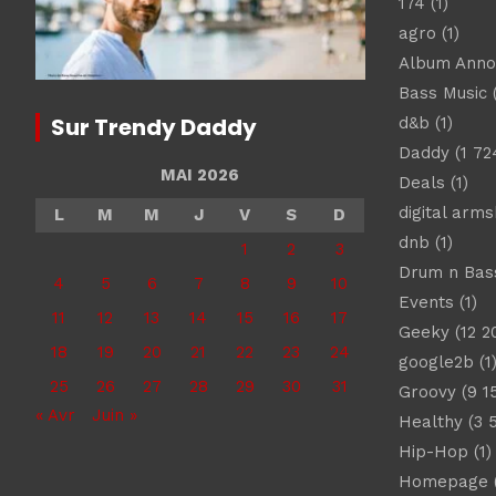
174
(1)
agro
(1)
Album Ann
Bass Music
(
Sur Trendy Daddy
d&b
(1)
Daddy
(1 72
MAI 2026
Deals
(1)
digital arm
L
M
M
J
V
S
D
dnb
(1)
1
2
3
Drum n Bas
4
5
6
7
8
9
10
Events
(1)
11
12
13
14
15
16
17
Geeky
(12 2
18
19
20
21
22
23
24
google2b
(1
25
26
27
28
29
30
31
Groovy
(9 1
« Avr
Juin »
Healthy
(3 
Hip-Hop
(1)
Homepage
(