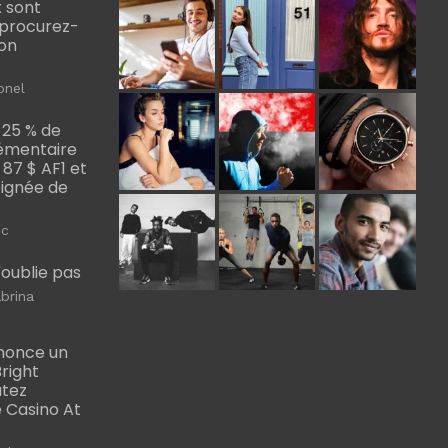
 sont
, procurez-
bon
onel
 25 % de
émentaire
, 87 $ AF1 et
Poignée de
ic
m'oublie pas
brina
nonce un
right
utez
 Casino At