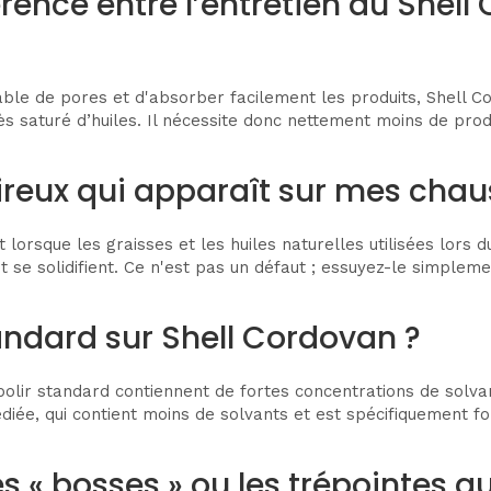
férence entre l’entretien du Shel
pable de pores et d'absorber facilement les produits, Shel
ès saturé d’huiles. Il nécessite donc nettement moins de prod
 cireux qui apparaît sur mes cha
it lorsque les graisses et les huiles naturelles utilisées lors
t se solidifient. Ce n'est pas un défaut ; essuyez-le simplem
tandard sur Shell Cordovan ?
ir standard contiennent de fortes concentrations de solvant
iée, qui contient moins de solvants et est spécifiquement fo
 « bosses » ou les trépointes qu