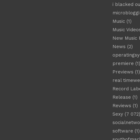
i blacked ou
microbloggi
Music
(1)
Music Video
New Music 
News
(2)
operatings
premiere
(1
Previews
(1)
real timew
Record Lab
Release
(1)
Reviews
(1)
Sexy
(7 072
socialnetwo
software
(1)
southofmar