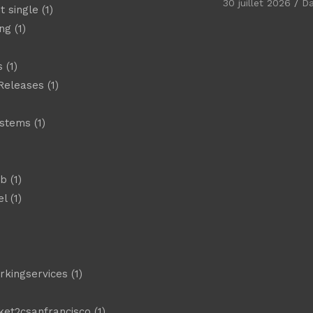
30 juillet 2026
D
t single
(1)
ng
(1)
s
(1)
Releases
(1)
ystems
(1)
)
eb
(1)
el
(1)
)
rkingservices
(1)
ket2csanfrancisco
(1)