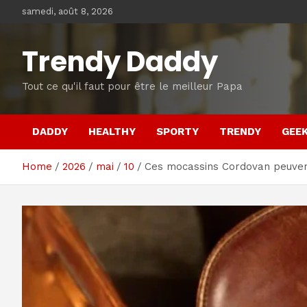
Skip
samedi, août 8, 2026
to
content
Trendy Daddy
Tout ce qu'il faut pour être le meilleur Papa
DADDY
HEALTHY
SPORTY
TRENDY
GEE
Home
2026
mai
10
Ces mocassins Cordovan peuvent-