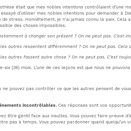
thèse était que mes nobles intentions contrôlaient d’une m
ai essayé d’utiliser mes nobles intentions pour demander à Di
de stress. Honnêtement, je n'ai jamais connu la paix. Cela a
ssible des choses impossibles.
stamment à changer son présent ? On ne peut pas. C'est im
es autres ressentent différemment ? On ne peut pas. Cela a
es autres fassent autre chose ? On ne peut pas. C'est toujo
e-six (36) mois. L’une de ces leçons est que nous ne pouvons
us ne pouvez pas contrôler ce que les autres pensent de vous
vénements incontrôlables.
Ces réponses sont vos opportunit
ouvez être gentil face aux insultes. Vous pouvez faire preuve 
ntre pas à temps. Vous pouvez pardonner quand quelqu’un vou