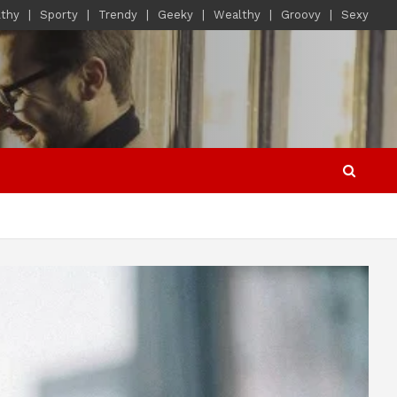
lthy
Sporty
Trendy
Geeky
Wealthy
Groovy
Sexy