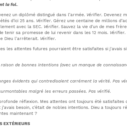
t la foi.
.
venez un diplômé distingué dans l’armée.
Vérifier
. Devenez ma
étés d’ici 25 ans.
Vérifier
. Gérez une centaine de millions d’ac
èglement avec la SEC.
Vérifier
. Sauvez la vie d'un de mes frèr
e tenir sa promesse de lui revenir dans les 12 mois.
Vérifier
.
ue Dieu l'arrêterait.
Vérifier
.
 les attentes futures pourraient être satisfaites si j'avais 
 raison de bonnes intentions (avec un manque de connaissanc
nges évidents qui contredisaient carrément la vérité. Pas vér
surmontables malgré les erreurs passées. Pas vérifié.
rofonde réflexion. Mes attentes ont toujours été satisfaites da
’avais besoin, c’était de nobles intentions. Dieu a toujours
ntes maintenant ?
S EXTÉRIEURS