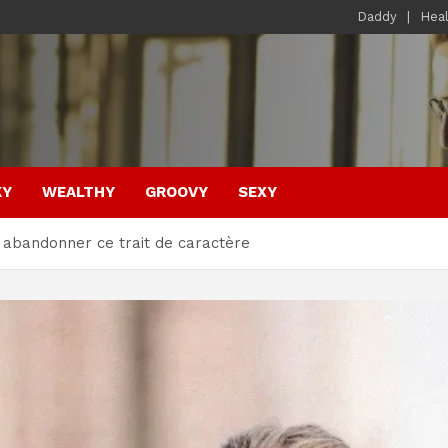
Daddy
Hea
KY
WEALTHY
GROOVY
SEXY
z abandonner ce trait de caractère