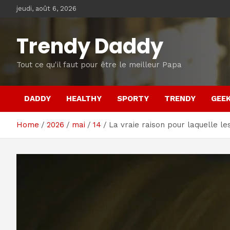
Skip
jeudi, août 6, 2026
to
content
Trendy Daddy
Tout ce qu'il faut pour être le meilleur Papa
DADDY
HEALTHY
SPORTY
TRENDY
GEE
Home
2026
mai
14
La vraie raison pour laquelle l