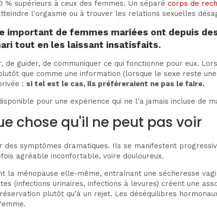
 30 % supérieurs à ceux des femmes. Un séparé
corps de rec
à atteindre l'orgasme ou à trouver les relations sexuelles dé
bre important de femmes mariées ont depuis des
ari tout en les laissant insatisfaits.
ter, de guider, de communiquer ce qui fonctionne pour eux. L
 plutôt que comme une information (lorsque le sexe reste un
privée :
si tel est le cas, ils préféreraient ne pas le faire.
isponible pour une expérience qui ne l'a jamais incluse de ma
e chose qu'il ne peut pas voir
 des symptômes dramatiques. Ils se manifestent progressiv
fois agréable inconfortable, voire douloureux.
a ménopause elle-même, entraînant une sécheresse vaginale,
s (infections urinaires, infections à levures) créent une ass
réservation plutôt qu’à un rejet. Les déséquilibres hormonau
 femme.