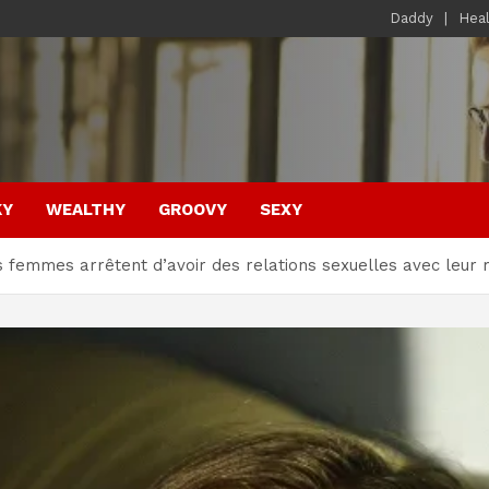
Daddy
Hea
KY
WEALTHY
GROOVY
SEXY
es femmes arrêtent d’avoir des relations sexuelles avec leur 