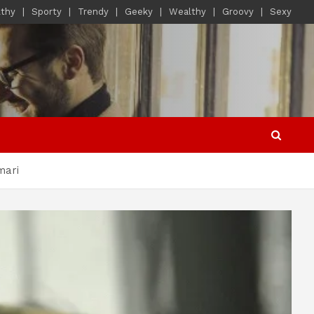
lthy
Sporty
Trendy
Geeky
Wealthy
Groovy
Sexy
mari